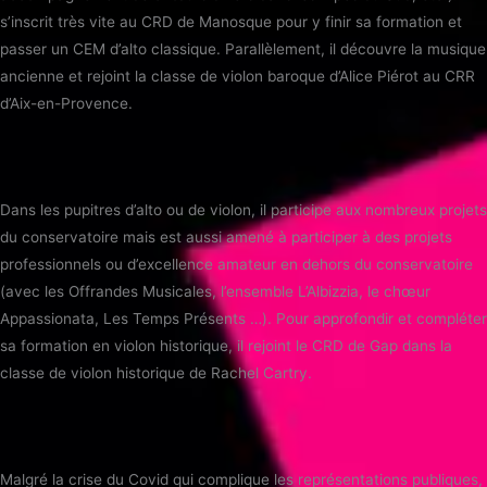
s’inscrit très vite au CRD de Manosque pour y finir sa formation et
passer un CEM d’alto classique. Parallèlement, il découvre la musique
ancienne et rejoint la classe de violon baroque d’Alice Piérot au CRR
d’Aix-en-Provence.
Dans les pupitres d’alto ou de violon, il participe aux nombreux projets
du conservatoire mais est aussi amené à participer à des projets
professionnels ou d’excellence amateur en dehors du conservatoire
(avec les Offrandes Musicales, l’ensemble L’Albizzia, le chœur
Appassionata, Les Temps Présents …). Pour approfondir et compléter
sa formation en violon historique, il rejoint le CRD de Gap dans la
classe de violon historique de Rachel Cartry.
Malgré la crise du Covid qui complique les représentations publiques,