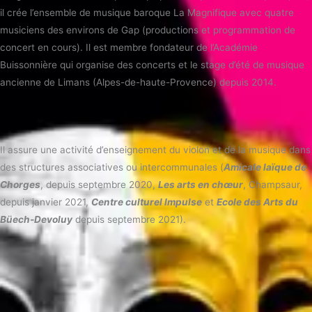
il crée l’ensemble de musique baroque La Magnifique avec quatre
musiciens des environs de Gap (productions et programmation de
concert en cours). Il est membre fondateur de l’Académie
Buissonnière qui organise des concerts et le stage d’été de musique
ancienne de Limans (Alpes-de-haute-Provence) depuis 2014.
Il assure une activité d’enseignement du violon et de la musique dans
des structures associatives ou intercommunales (
Amicale laïque de
Chorges
, depuis septembre 2020,
Les arts en chœur
, Champsaur,
depuis janvier 2021,
Centre culturel Impulse
et
Ecole des Arts du
Büech-Devoluy
depuis septembre 2021).