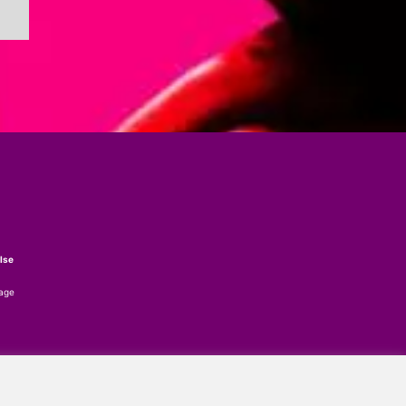
lse
tage