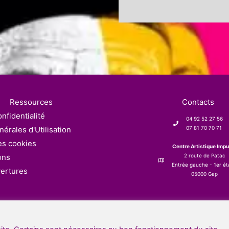
Ressources
Contacts
nfidentialité
04 92 52 27 56
érales d'Utilisation
07 81 70 70 71
es cookies
Centre Artistique Impu
ons
2 route de Patac
Entrée gauche - 1er é
vertures
05000 Gap