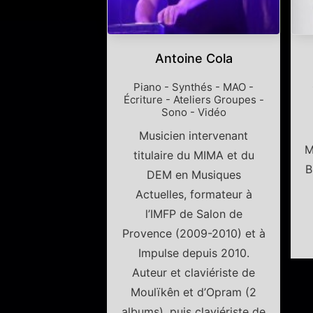
Antoine Cola
Piano - Synthés - MAO -
Écriture - Ateliers Groupes -
Sono - Vidéo
Musicien intervenant
M
titulaire du MIMA et du
B
DEM en Musiques
Actuelles, formateur à
l’IMFP de Salon de
Provence (2009-2010) et à
Impulse depuis 2010.
Auteur et claviériste de
Moulïkên et d’Opram (2
albums), puis claviériste de