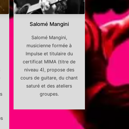
Salomé Mangini
Salomé Mangini,
musicienne formée à
Impulse et titulaire du
certificat MIMA (titre de
n
niveau 4), propose des
e
cours de guitare, du chant
saturé et des ateliers
es
groupes.
u
es