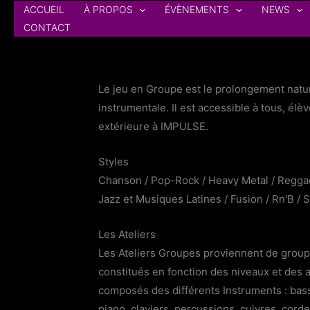
au
ACCUEIL
À PROPOS
ÉVÈNEMENTS
NEWS
contenu
CONTACT
Le jeu en Groupe est le prolongement natur
instrumentale. Il est accessible à tous, él
extérieure à IMPULSE.
Styles
Chanson / Pop-Rock / Heavy Metal / Reggae
Jazz et Musiques Latines / Fusion / Rn'B / So
Les Ateliers
Les Ateliers Groupes proviennent de group
constitués en fonction des niveaux et des af
composés des différents Instruments : basse
piano, claviers, percussions, cuivres, corde