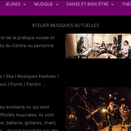
JEUNES
MUSIQUE
DANSE ET BIEN-ÊTRE
THÉ
ATELIER MUSIQUES ACTUELLES
el de la pratique vocale et
èves du Centre ou personne
 / Ska / Musiques Festives /
ul / Funck / Electro ...
es existants ou qui sont
finités musicales. Ils sont
, batterie, guitares, chant,
s... et sont encadrés par des