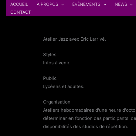
Aller
ACCUEIL
À PROPOS
ÉVÈNEMENTS
NEWS
au
CONTACT
contenu
Atelier Jazz avec Eric Larrivé.
Styles
Infos à venir.
Public
Lycéens et adultes.
Organisation
Ateliers hebdomadaires d'une heure d'octob
déterminer en fonction des participants, de
disponibilités des studios de répétition.