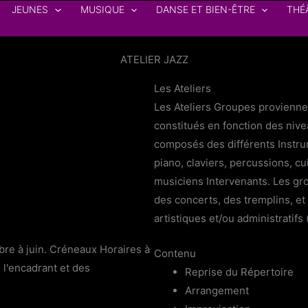
JEUNES
MUSIQUE
DANSE ET BIEN-ÊTRE
THÉ
ATELIER JAZZ
Les Ateliers
Les Ateliers Groupes provienne
constitués en fonction des nivea
composés des différents Instrum
piano, claviers, percussions, cu
musiciens Intervenants. Les gr
des concerts, des tremplins, 
artistiques et/ou administratifs 
re à juin. Créneaux Horaires à
Contenu
 l'encadrant et des
Reprise du Répertoire
Arrangement