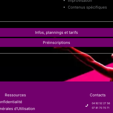
Improvisation
Contenus spécifiques
Infos, plannings et tarifs
Préinscriptions
Ressources
Contacts
nfidentialité
04 92 52 27 56
érales d'Utilisation
07 81 70 70 71