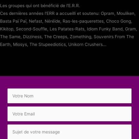
Les groupes qui ont bénéficié de l'E.R.R.
Ces dernières années l'ERR a accueilli et soutenu: Opram, Mouliken,
Basta Paï Paï, Nefast, Néréïde, Ras-les-paquerettes, Choco Gong,
Kikitop, Second-Souffle, Les Patates-Rats, Idiom Funky Band, Gram,
The Same, Dizziness, The Creeps, Zomething, Souvenirs From The
Earth, Miosys, The Stupeediotics, Unikorn Crushers...