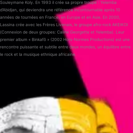
Souleymane Koly. En 1993 il crée sa propre troupe : Yelemba
d’Abidjan, qui deviendra une référence incontournable après 10
années de tournées en France, en Europe et en Asie. En 2000,
Lassina crée avec les Frères Livenais, le groupe afro-rock AKEIKOI
(Connexion de deux groupes: Caline Georgette et Yelemba). Leur
premier album « Binkafô » (2002 Hors-Normes Productions) est une
rencontre puissante et subtile entre deux mondes, un équilibre entre
le rock et la musique ethnique africaine.