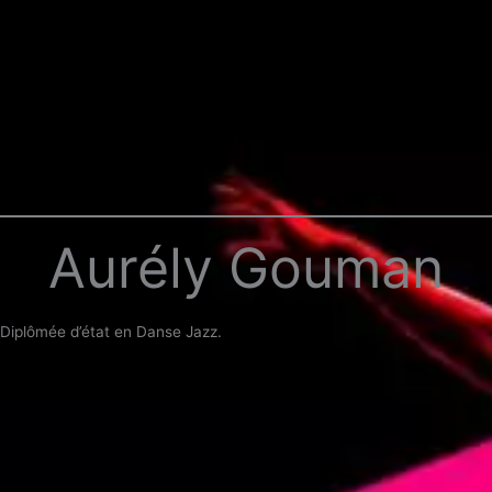
Aurély Gouman
Diplômée d’état en Danse Jazz.