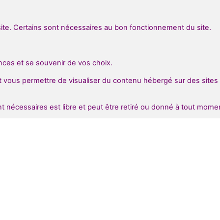
site. Certains sont nécessaires au bon fonctionnement du site.
nces et se souvenir de vos choix.
et vous permettre de visualiser du contenu hébergé sur des sites
t nécessaires est libre et peut être retiré ou donné à tout mome
Ressources
Contacts
nfidentialité
04 92 52 27 56
érales d'Utilisation
07 81 70 70 71