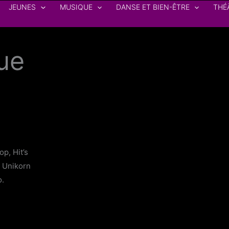
JEUNES
MUSIQUE
DANSE ET BIEN-ÊTRE
THÉ
ue
op, Hit’s
, Unikorn
o.