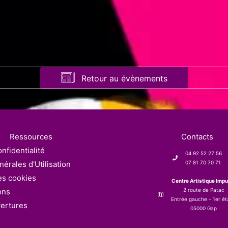
Retour au évènements
Ressources
Contacts
nfidentialité
04 92 52 27 56
érales d'Utilisation
07 81 70 70 71
es cookies
Centre Artistique Impu
ons
2 route de Patac
Entrée gauche - 1er é
vertures
05000 Gap