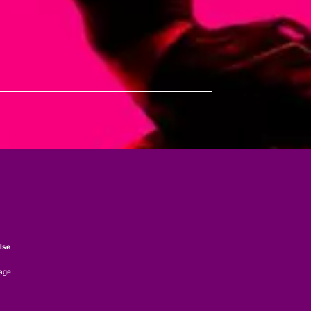
lse
tage