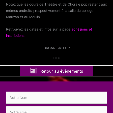
Notez que les cours de Théâtre et de Chorale pop restent aux
mêmes endroits ; respectivement à la salle du collège
Mauzan et au Moulin.
Retrouvez les dates et infos sur la page
adhésions et
inscriptions
.
ORGANISATEUR
LIEU
Retour au évènements