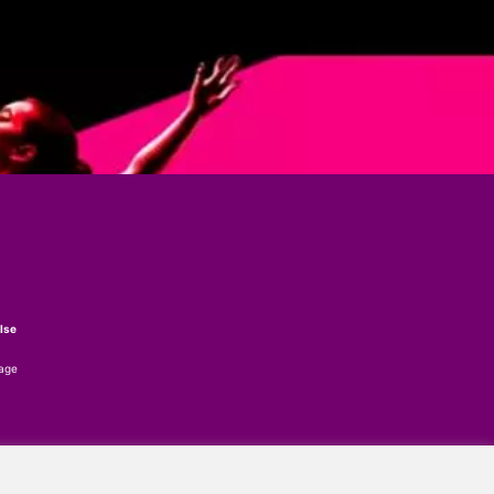
lse
tage