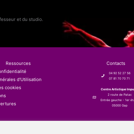
fesseur et du studio.
Ressources
Contacts
nfidentialité
04 92 52 27 56
érales d'Utilisation
07 81 70 70 71
es cookies
Centre Artistique Impu
ons
2 route de Patac
Entrée gauche - 1er é
vertures
05000 Gap