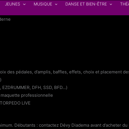
JEUNES
MUSIQUE
DANSE ET BIEN-ÊTRE
THÉ
oderne
hoix des pédales, d’amplis, baffles, effets, choix et placemen
)
KT, EZDRUMMER, DFH, SSD, BFD…)
ne maquette professionnelle
S TORPEDO LIVE
nimum. Débutants : contactez Dévy Diadema avant d’acheter du 