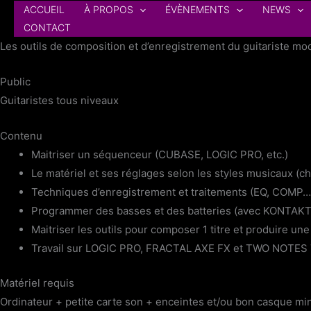
au
ACCUEIL
À PROPOS
ÉVÈNEMENTS
NEWS
contenu
CONTACT
Les outils de composition et d’enregistrement du guitariste m
Public
Guitaristes tous niveaux
Contenu
Maitriser un séquenceur (CUBASE, LOGIC PRO, etc.)
Le matériel et ses réglages selon les styles musicaux (c
Techniques d’enregistrement et traitements (EQ, COMP…
Programmer des basses et des batteries (avec KONTA
Maitriser les outils pour composer 1 titre et produire u
Travail sur LOGIC PRO, FRACTAL AXE FX et TWO NOTE
Matériel requis
Ordinateur + petite carte son + enceintes et/ou bon casque mi