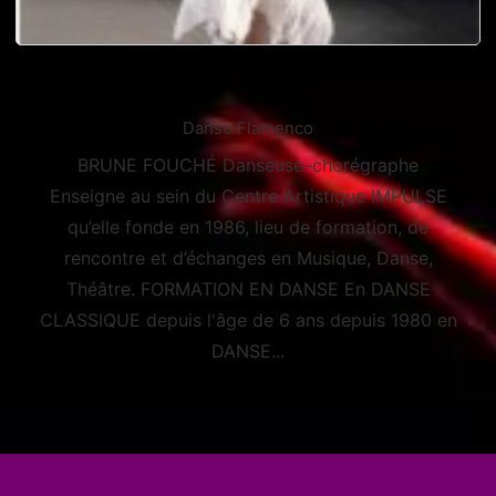
Brune Fouché
Danse Flamenco
BRUNE FOUCHÉ Danseuse–chorégraphe
Enseigne au sein du Centre Artistique IMPULSE
qu’elle fonde en 1986, lieu de formation, de
rencontre et d’échanges en Musique, Danse,
Théâtre. FORMATION EN DANSE En DANSE
CLASSIQUE depuis l'âge de 6 ans depuis 1980 en
DANSE...